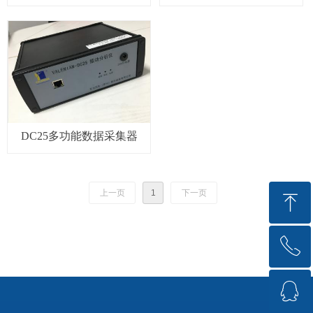
DC25多功能数据采集器
上一页
1
下一页
ꁸ
ꂅ
回到顶部
ꁗ
0512-57566265