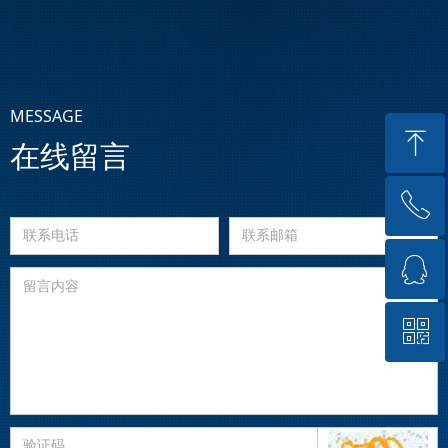
MESSAGE
ꁸ
在线留言
ꂅ
回到顶部
ꁗ
0512-57566265
ꀥ
QQ客服
微信二维码