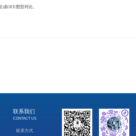
生成
OEE
图型对比。
联系我们
CONTACT US
联系方式