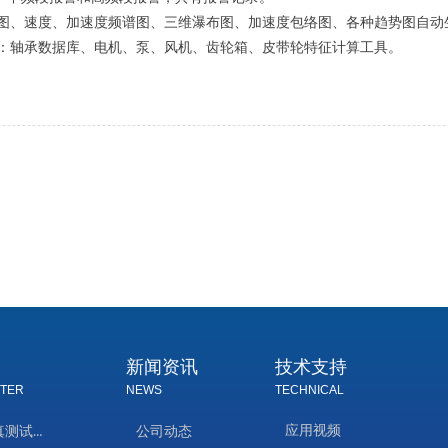
图、速度、加速度频谱图、三维瀑布图、加速度包络图、各种趋势图自动
：轴承数据库、电机、泵、风机、齿轮箱、皮带轮特征计算工具。
新闻资讯
技术支持
TER
NEWS
TECHNICAL
机械故障仿真测试台
应用视频
公司动态