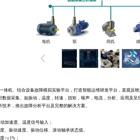
ꁆ
智能一体机、结合设备故障模拟实验平台，打造智能运维研发平台，直观反
时数据采集、如振动，温度，转速，扭矩，噪声，电流，分析、应用及呈
析技术，推出故障分析平台及完整的解决方案。
式振动加速度、温度信号输入；
速度、振动速度、振动位移、滚动轴承状态值。
度<±1%；